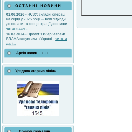
О С Т А Н Н І Н О В И Н И
01.06.2026
- НСЗУ: складні операції
на серці у 2026 році — нові підходи
до оплати та концентрації допомоги
читати далі...
16.02.2024
- Проект з кібербезпеки
BRAMA запустили в Україні
читати
далі...
Архів новин ↓ ↓ ↓
Урядова «гаряча лінія»
Прийом громадян