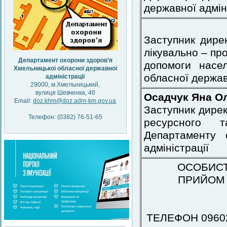
державної адмін
Заступник дирек
лікувально – пр
Департамент охорони здоров’я
допомоги насе
Хмельницької обласної державної
обласної держав
адміністрації
29000, м.Хмельницький,
вулиця Шевченка, 46
Осадчук Яна Ол
Email:
doz.khm@doz.adm-km.gov.ua
Заступник дирек
Телефон: (0382) 76-51-65
ресурсного т
Департаменту 
адміністрації
ОСОБИСТИ
ПРИЙОМ П
ТЕЛЕФОН 096020