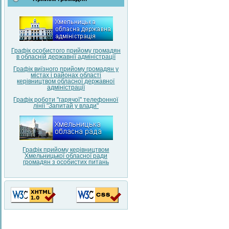
Графік особистого прийому громадян
в обласній державнії адміністрації
Графік виїзного прийому громадян у
містах і районах області
керівництвом обласної державної
адміністрації
Графік роботи "гарячої" телефонної
лінії "Запитай у влади"
Графік прийому керівництвом
Хмельницької обласної ради
громадян з особистих питань