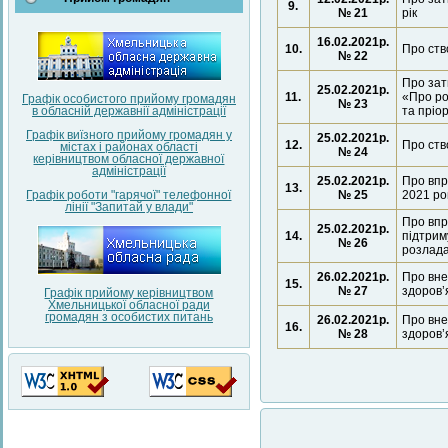
9.
№ 21
рік
16.02.2021р.
10.
Про ств
№ 22
Про зат
25.02.2021р.
11.
«Про ро
Графік особистого прийому громадян
№ 23
та пріо
в обласній державнії адміністрації
Графік виїзного прийому громадян у
25.02.2021р.
12.
Про ств
містах і районах області
№ 24
керівництвом обласної державної
адміністрації
25.02.2021р.
Про впр
13.
№ 25
2021 ро
Графік роботи "гарячої" телефонної
лінії "Запитай у влади"
Про впр
25.02.2021р.
14.
підтрим
№ 26
розлада
26.02.2021р.
Про вне
15.
№ 27
здоров’
Графік прийому керівництвом
Хмельницької обласної ради
громадян з особистих питань
26.02.2021р.
Про вне
16.
№ 28
здоров’