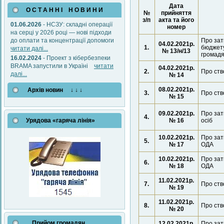
Дата
О С Т А Н Н І Н О В И Н И
№
прийняття
з/п
акта та його
01.06.2026
- НСЗУ: складні операції
номер
на серці у 2026 році — нові підходи
Про зат
до оплати та концентрації допомоги
04.02.2021р.
1.
бюджету
читати далі...
№ 13/н/13
громадя
16.02.2024
- Проект з кібербезпеки
BRAMA запустили в Україні
читати
04.02.2021р.
2.
Про ство
далі...
№ 14
08.02.2021р.
Архів новин ↓ ↓ ↓
3.
Про ств
№ 15
09.02.2021р.
Про зат
4.
№ 16
осіб
Урядова «гаряча лінія»
10.02.2021р.
Про зат
5.
№ 17
ОДА
10.02.2021р.
Про зат
6.
№ 18
ОДА
11.02.2021р.
7.
Про ств
№ 19
11.02.2021р.
8.
Про ств
№ 20
Прийом громадян
12.02.2021р.
Про зат