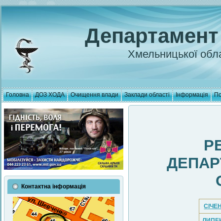
Департамент
Хмельницької обла
Головна
ДОЗ ХОДА
Очищення влади
Заклади області
Інформація
По
Р
ДЕПАР
Контактна інформація
СІЧЕ
ЛИПЕ