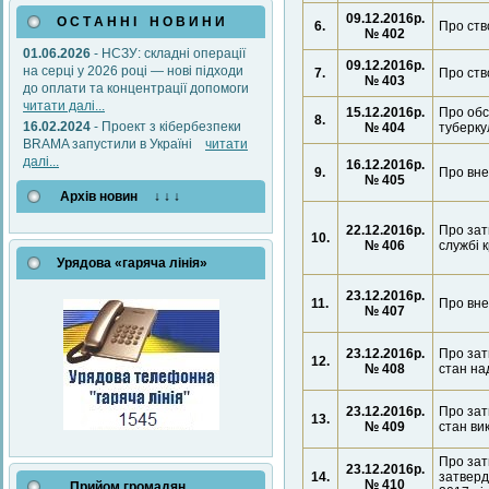
09.12.2016р.
О С Т А Н Н І Н О В И Н И
6.
Про ств
№ 402
01.06.2026
- НСЗУ: складні операції
09.12.2016р.
на серці у 2026 році — нові підходи
7.
Про ств
№ 403
до оплати та концентрації допомоги
читати далі...
15.12.2016р.
Про обс
8.
16.02.2024
- Проект з кібербезпеки
№ 404
туберку
BRAMA запустили в Україні
читати
далі...
16.12.2016р.
9.
Про вне
№ 405
Архів новин ↓ ↓ ↓
22.12.2016р.
Про зат
10.
№ 406
службі к
Урядова «гаряча лінія»
23.12.2016р.
11.
Про вне
№ 407
23.12.2016р.
Про зат
12.
№ 408
стан на
23.12.2016р.
Про зат
13.
№ 409
стан ви
Про зат
23.12.2016р.
14.
затверд
№ 410
Прийом громадян