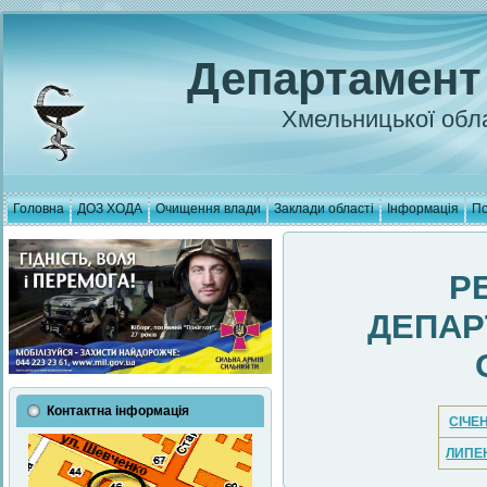
Департамент
Хмельницької обла
Головна
ДОЗ ХОДА
Очищення влади
Заклади області
Інформація
По
Р
ДЕПАР
Контактна інформація
СІЧЕ
ЛИПЕ