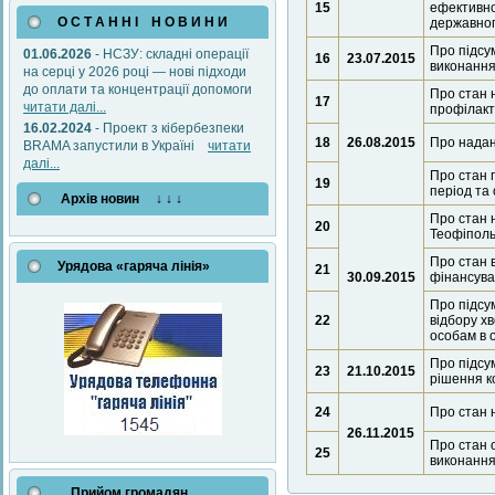
15
ефективно
О С Т А Н Н І Н О В И Н И
державног
Про підсум
01.06.2026
- НСЗУ: складні операції
16
23.07.2015
виконання
на серці у 2026 році — нові підходи
до оплати та концентрації допомоги
Про стан 
17
читати далі...
профілакт
16.02.2024
- Проект з кібербезпеки
18
26.08.2015
Про надан
BRAMA запустили в Україні
читати
далі...
Про стан 
19
період та
Архів новин ↓ ↓ ↓
Про стан 
20
Теофіполь
Про стан 
Урядова «гаряча лінія»
21
30.09.2015
фінансува
Про підсу
22
відбору х
особам в 
Про підсум
23
21.10.2015
рішення к
24
Про стан 
26.11.2015
Про стан 
25
виконання
Прийом громадян