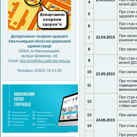
25.03.2015
Про стан 
4
колегії ДО
Про стан 
5
здоров'я о
Про стан 
6
Чорнобиль
Про орган
Департамент охорони здоров’я
22.04.2015
7
рішення ко
Хмельницької обласної державної
адміністрації
8
Про орган
29000, м.Хмельницький,
вулиця Шевченка, 46
Про стан 
9
Email:
doz.khm@doz.adm-km.gov.ua
колегії ДО
Телефон: (0382) 76-51-65
10
Про орган
21.05.2015
Про готов
11
підвищенн
виконання
Про стан 
12
колегії ДО
стійкої не
13
Про орган
24.06.2015
14
Про стан 
Про резул