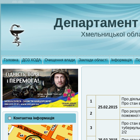
Департамент
Хмельницької обла
Головна
ДОЗ ХОДА
Очищення влади
Заклади області
Інформація
По
Про діяльн
1
Про стан 
25.02.2015
Про резул
2
пожежної 
Контактна інформація
Про стан 
3
туберкуль
2/2