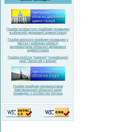
Графік особистого прийому громадян
в обласній державнії адміністрації
Графік виїзного прийому громадян у
містах і районах області
керівництвом обласної державної
адміністрації
Графік роботи "гарячої" телефонної
лінії "Запитай у влади"
Графік прийому керівництвом
Хмельницької обласної ради
громадян з особистих питань