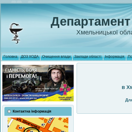
Департамент
Хмельницької обла
Головна
ДОЗ ХОДА
Очищення влади
Заклади області
Інформація
По
в Х
Дл
Контактна інформація