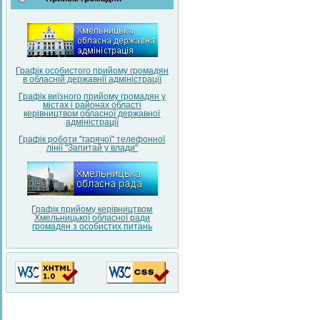
Графік особистого прийому громадян
в обласній державнії адміністрації
Графік виїзного прийому громадян у
містах і районах області
керівництвом обласної державної
адміністрації
Графік роботи "гарячої" телефонної
лінії "Запитай у влади"
Графік прийому керівництвом
Хмельницької обласної ради
громадян з особистих питань