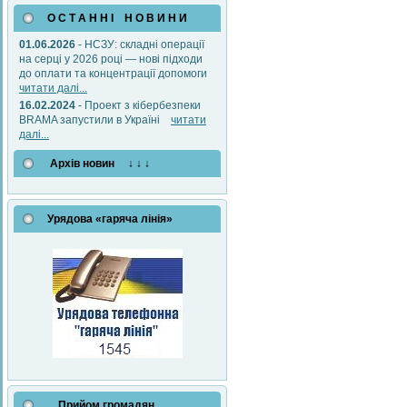
О С Т А Н Н І Н О В И Н И
01.06.2026
- НСЗУ: складні операції
на серці у 2026 році — нові підходи
до оплати та концентрації допомоги
читати далі...
16.02.2024
- Проект з кібербезпеки
BRAMA запустили в Україні
читати
далі...
Архів новин ↓ ↓ ↓
Урядова «гаряча лінія»
Прийом громадян