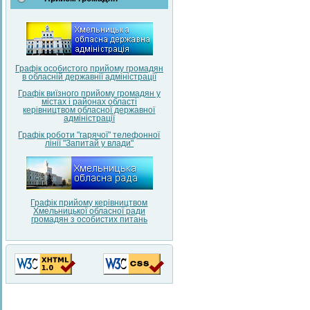
Графік особистого прийому громадян
в обласній державнії адміністрації
Графік виїзного прийому громадян у
містах і районах області
керівництвом обласної державної
адміністрації
Графік роботи "гарячої" телефонної
лінії "Запитай у влади"
Графік прийому керівництвом
Хмельницької обласної ради
громадян з особистих питань