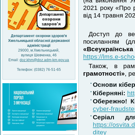
(на виконання У
2021 року «Про 
від 14 травня 20
Доступ до в
Департамент охорони здоров’я
посиланням (д
Хмельницької обласної державної
адміністрації
«Всеукраїнськ
29000, м.Хмельницький,
вулиця Шевченка, 46
https://lms.e-scho
Email:
doz.khm@doz.adm-km.gov.ua
Також, в ра
Телефон: (0382) 76-51-65
грамотності»
, р
Основи кібер
Кіберняні:
ht
Обережно! К
cyber-fraudste
Серіал дл
https://osvita
ditey