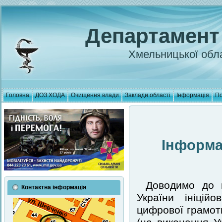
Департамент
Хмельницької обла
Головна
ДОЗ ХОДА
Очищення влади
Заклади області
Інформація
По
Інформа
Доводимо до в
Контактна інформація
України ініцій
цифрової грамотн