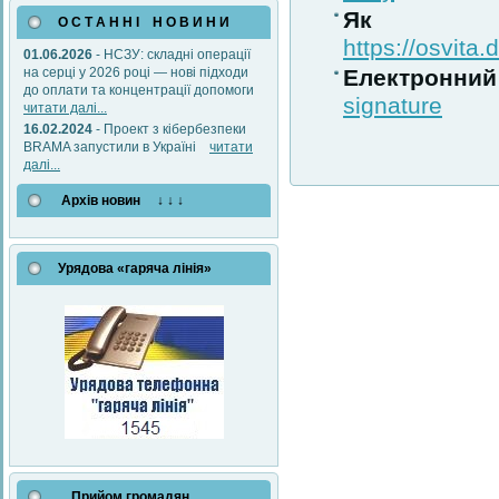
Як гр
О С Т А Н Н І Н О В И Н И
https://osvita
01.06.2026
- НСЗУ: складні операції
на серці у 2026 році — нові підходи
Електронни
до оплати та концентрації допомоги
signature
читати далі...
16.02.2024
- Проект з кібербезпеки
BRAMA запустили в Україні
читати
далі...
Архів новин ↓ ↓ ↓
Урядова «гаряча лінія»
Прийом громадян